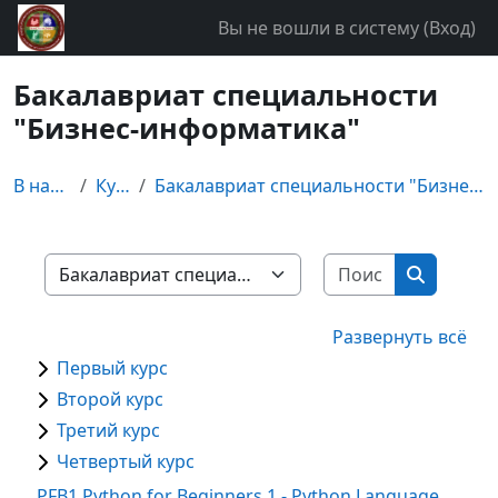
Перейти к основному содержанию
Вы не вошли в систему (
Вход
)
Бакалавриат специальности
"Бизнес-информатика"
В начало
Курсы
Бакалавриат специальности "Бизнес-информатика"
Поиск курс
Категории курсов
Поиск ку
Развернуть всё
Первый курс
Второй курс
Третий курс
Четвертый курс
PFB1 Python for Beginners 1 - Python Language