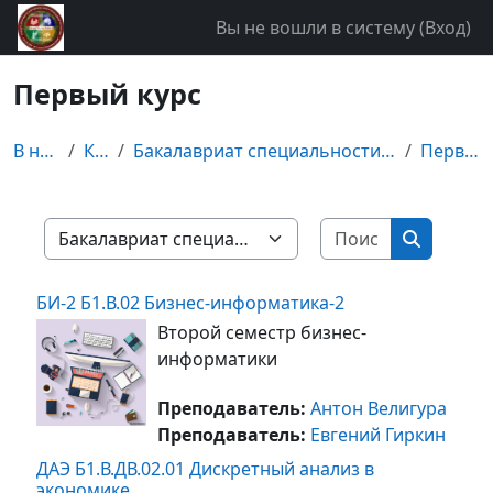
Перейти к основному содержанию
Вы не вошли в систему (
Вход
)
Первый курс
В начало
Курсы
Бакалавриат специальности "Бизнес-информатика"
Первый курс
Поиск курс
Категории курсов
Поиск ку
БИ-2 Б1.В.02 Бизнес-информатика-2
Второй семестр бизнес-
информатики
Преподаватель:
Антон Велигура
Преподаватель:
Евгений Гиркин
ДАЭ Б1.В.ДВ.02.01 Дискретный анализ в
экономике