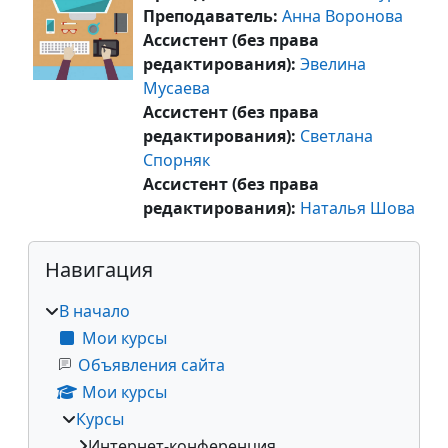
Преподаватель:
Анна Воронова
Ассистент (без права
редактирования):
Эвелина
Мусаева
Ассистент (без права
редактирования):
Cветлана
Спорняк
Ассистент (без права
редактирования):
Наталья Шова
Блоки
Пропустить Навигация
Навигация
В начало
Мои курсы
Объявления сайта
Мои курсы
Курсы
Интернет-конференция