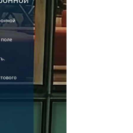
ронной
 поле
ь.
чтового