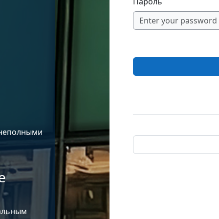
Пароль
 неполными
е
иальным