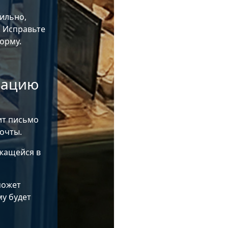
ильно,
 Исправьте
орму.
рацию
ит письмо
очты.
жащейся в
может
му будет