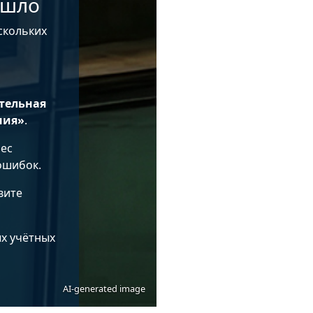
ишло
скольких
тельная
ния»
.
рес
ошибок.
вите
ых учётных