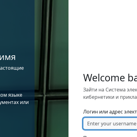
 имя
настоящие
Welcome b
Зайти на Система эл
ком языке
кибернетики и прикла
кументах или
Логин или адрес элек