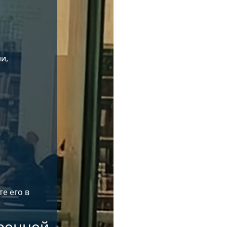
и,
е его в
тронной