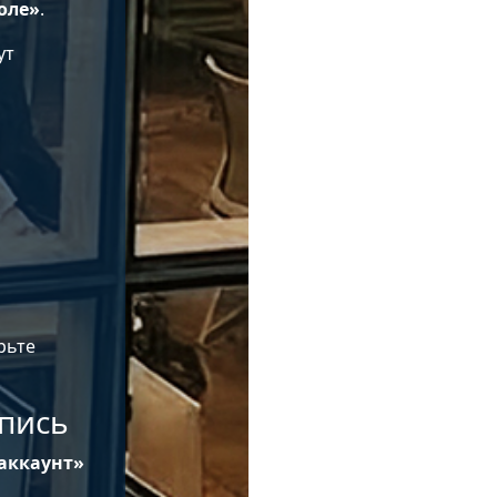
оле»
.
ут
рьте
апись
аккаунт»