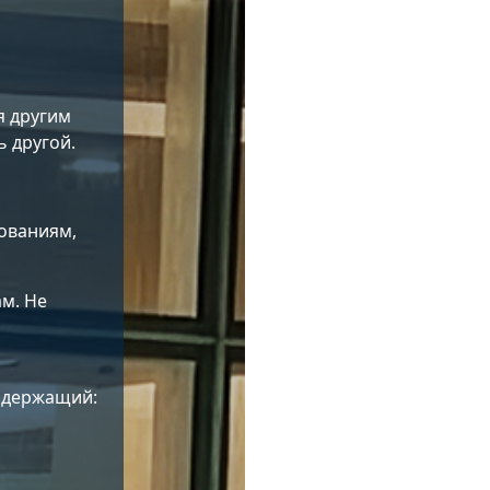
я другим
 другой.
ованиям,
м. Не
одержащий: