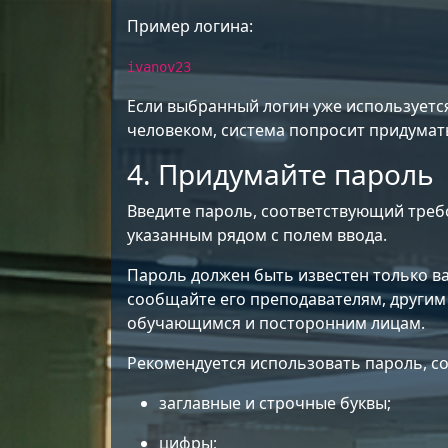
Перейти к основному содержанию
Пример логина:
ivanov23
Если выбранный логин уже используетс
человеком, система попросит придумать
4. Придумайте пароль
Введите пароль, соответствующий треб
указанным рядом с полем ввода.
Пароль должен быть известен только ва
сообщайте его преподавателям, другим
обучающимся и посторонним лицам.
Рекомендуется использовать пароль, с
заглавные и строчные буквы;
цифры;