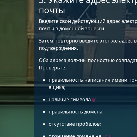
почты
Введите свой действующий адрес элект
почты в доменной зоне
.ru
.
Затем повторно введите этот же адрес в
подтверждения.
Оба адреса должны полностью совпадат
Проверьте:
правильность написания имени по
ящика;
наличие символа
;
@
правильность домена;
отсутствие пробелов;
окончание домена на
.
.ru