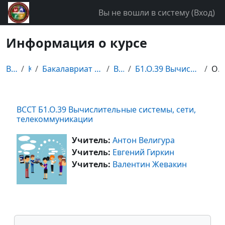
Перейти к основному содержанию
Вы не вошли в систему (
Вход
)
Информация о курсе
В начало
Курсы
Бакалавриат специальности "Бизнес-информатика"
Второй курс
Б1.О.39 Вычислительные системы, сети, телекоммуник...
Описание
ВССТ Б1.О.39 Вычислительные системы, сети,
телекоммуникации
Учитель:
Антон Велигура
Учитель:
Евгений Гиркин
Учитель:
Валентин Жевакин
Блоки
Пропустить Навигация