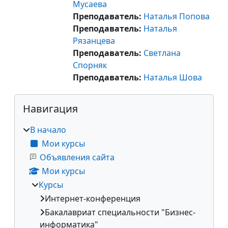
Мусаева
Преподаватель:
Наталья Попова
Преподаватель:
Наталья
Рязанцева
Преподаватель:
Cветлана
Спорняк
Преподаватель:
Наталья Шова
Блоки
Пропустить Навигация
Навигация
В начало
Мои курсы
Объявления сайта
Мои курсы
Курсы
Интернет-конференция
Бакалавриат специальности "Бизнес-
информатика"