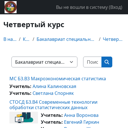
Перейти к основному содержанию
Вы не вошли в систему (
Вход
)
Четвертый курс
В начало
Курсы
Бакалавриат специальности "Статистика"
Четвертый курс
Поиск курс
Категории курсов
Поиск ку
МС Б3.В3 Макроэкономическая статистика
Учитель:
Алина Калиновская
Учитель:
Cветлана Спорняк
СТОСД Б3.В4 Современные технологии
обработки статистических данных
Учитель:
Анна Воронова
Учитель:
Евгений Гиркин