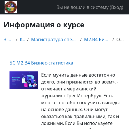
Перейти к основному содержанию
Вы не вошли в систему (
Вход
)
Информация о курсе
В начало
Курсы
Магистратура специальности "Статистика"
М2.В4 Бизнес-статистика
Описание
БС М2.В4 Бизнес-статистика
Если мучить данные достаточно
долго, они признаются во всем», -
отмечает американский
журналист Грег Истербрук. Есть
много способов получить выводы
на основе данных. Они могут
оказаться как правильными, так и
ложными. Если Вы используете