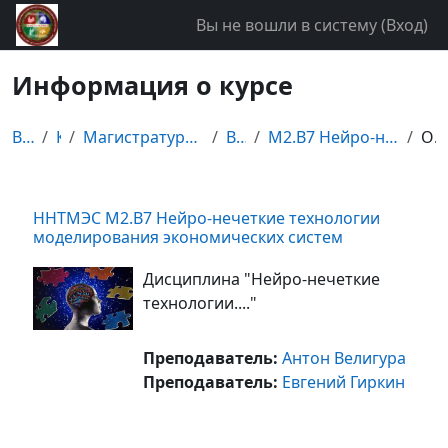
Перейти к основному содержанию
Вы не вошли в систему (
Вход
)
Информация о курсе
В начало
Курсы
Магистратура специальности "Бизнес-информатика"
Второй курс
М2.В7 Нейро-нечеткие технологии моделирования экон...
Описание
ННТМЭС М2.В7 Нейро-нечеткие технологии
моделирования экономических систем
Дисциплина "Нейро-нечеткие
технологии...."
Преподаватель:
Антон Велигура
Преподаватель:
Евгений Гиркин