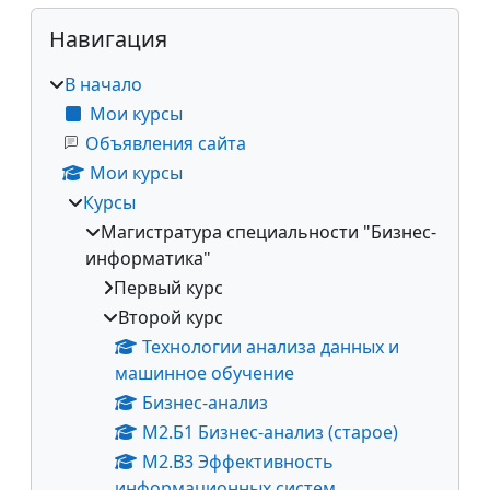
Блоки
Пропустить Навигация
Навигация
В начало
Мои курсы
Объявления сайта
Мои курсы
Курсы
Магистратура специальности "Бизнес-
информатика"
Первый курс
Второй курс
Технологии анализа данных и
машинное обучение
Бизнес-анализ
М2.Б1 Бизнес-анализ (старое)
М2.В3 Эффективность
информационных систем