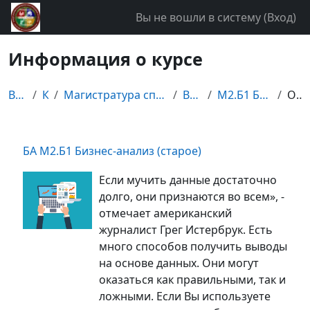
Перейти к основному содержанию
Вы не вошли в систему (
Вход
)
Информация о курсе
В начало
Курсы
Магистратура специальности "Бизнес-информатика"
Второй курс
М2.Б1 Бизнес-анализ (старое)
Описание
БА М2.Б1 Бизнес-анализ (старое)
Если мучить данные достаточно
долго, они признаются во всем», -
отмечает американский
журналист Грег Истербрук. Есть
много способов получить выводы
на основе данных. Они могут
оказаться как правильными, так и
ложными. Если Вы используете