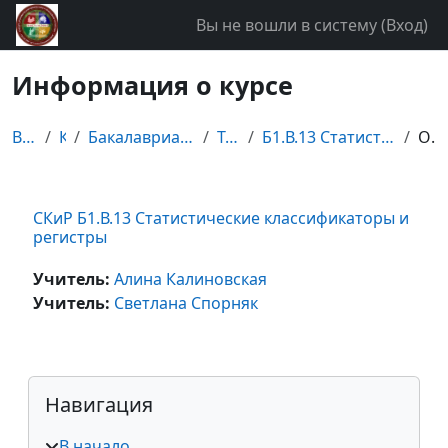
Перейти к основному содержанию
Вы не вошли в систему (
Вход
)
Информация о курсе
В начало
Курсы
Бакалавриат специальности "Статистика"
Третий курс
Б1.В.13 Статистические классификаторы и регистры
Описание
СКиР Б1.В.13 Статистические классификаторы и
регистры
Учитель:
Алина Калиновская
Учитель:
Cветлана Спорняк
Блоки
Пропустить Навигация
Навигация
В начало