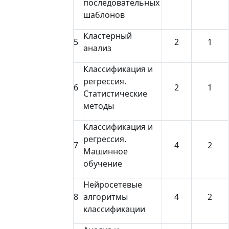
последовательных
шаблонов
Кластерный
5
2
1
анализ
Классификация и
регрессия.
6
2
1
Статистические
методы
Классификация и
регрессия.
7
4
2
Машинное
обучение
Нейросетевые
8
алгоритмы
4
2
классификации