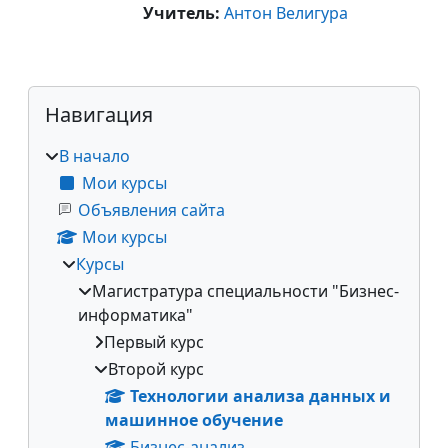
Учитель:
Антон Велигура
Блоки
Пропустить Навигация
Навигация
В начало
Мои курсы
Объявления сайта
Мои курсы
Курсы
Магистратура специальности "Бизнес-
информатика"
Первый курс
Второй курс
Технологии анализа данных и
машинное обучение
Бизнес-анализ