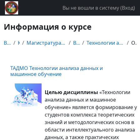
Перейти к основному содержанию
Вы не вошли в систему (
Вход
)
Информация о курсе
В начало
Курсы
Магистратура специальности "Бизнес-информатика"
Второй курс
Технологии анализа данных и машинное обучение
Описание
ТАДМО Технологии анализа данных и
машинное обучение
Целью дисциплины
«Технологии
анализа данных и машинное
обучение» является формирование у
студентов комплекса теоретических
знаний и методологических основ в
области интеллектуального анализа
данных, а также практических