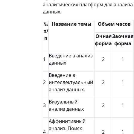
аналитических платформ для анализа
данных.
№
Название темы
Объем часов
п/
Очная
Заочная
п
форма
форма
Введение в анализ
1
2
1
данных
Введение в
2
интеллектуальный
2
1
анализ данных.
Визуальный
3
2
1
анализ данных
Аффинитивный
анализ. Поиск
4
2
1