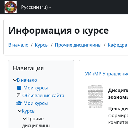
Перейти к основному содержанию
Русский ‎(ru)‎
Информация о курсе
В начало
Курсы
Прочие дисциплины
Кафедра
Блоки
Пропустить Навигация
Навигация
УИнМР Управление
В начало
Мои курсы
Дисципл
Объявления сайта
экономи
Мои курсы
Цель д
Курсы
формиро
Прочие
компете
дисциплины