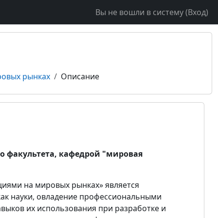
Вы не вошли в систему (
Вход
)
ровых рынках
Описание
о факультета, кафедрой "мировая
иями на мировых рынках» является
как науки, овладение профессиональными
выков их использования при разработке и