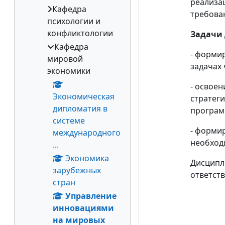
реализа
Кафедра
требова
психологии и
конфликтологии
Задачи
Кафедра
- форми
мировой
задачах 
экономики
- освое
Экономическая
стратег
дипломатия в
програм
системе
- форми
международного
необход
...
Экономика
Дисципл
зарубежных
ответст
стран
Управление
инновациями
на мировых