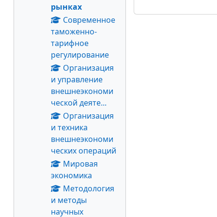
рынках
Современное
таможенно-
тарифное
регулирование
Организация
и управление
внешнеэкономи
ческой деяте...
Организация
и техника
внешнеэкономи
ческих операций
Мировая
экономика
Методология
и методы
научных