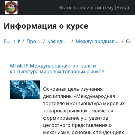
Перейти к основному содержанию
Вы не вошли в систему (
Вход
)
Информация о курсе
В начало
Курсы
Прочие дисциплины
Кафедра мировой экономики
Международная торговля и конъюктура мировых това...
Описание
МТиКТР Международная торговля и
конъюктура мировых товарных рынков
Основная цель изучения
дисциплины «Международная
торговля и конъюнктура мировых
товарных рынков» – является
формирование у студентов
целостного представления о
механизме, основных тенденциях