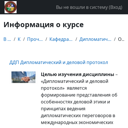
Перейти к основному содержанию
Вы не вошли в систему (
Вход
)
Информация о курсе
В начало
Курсы
Прочие дисциплины
Кафедра мировой экономики
Дипломатический и деловой протокол
Описание
ДДП Дипломатический и деловой протокол
Целью изучения
дисциплины
–
«Дипломатический и деловой
протокол» является
формирование представления об
особенностях деловой этики и
принципах ведения
дипломатических переговоров в
международных экономических