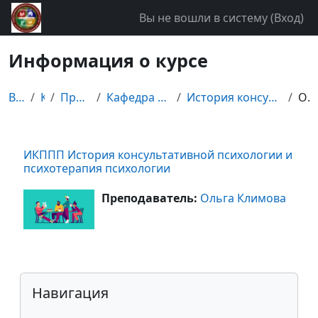
Перейти к основному содержанию
Вы не вошли в систему (
Вход
)
Информация о курсе
В начало
Курсы
Прочие дисциплины
Кафедра психологии и конфликтологии
История консультативной психологии и психотерапия ...
Описание
ИКППП История консультативной психологии и
психотерапия психологии
Преподаватель:
Ольга Климова
Блоки
Пропустить Навигация
Навигация