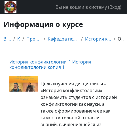
Перейти к основному содержанию
Вы не вошли в систему (
Вход
)
Информация о курсе
В начало
Курсы
Прочие дисциплины
Кафедра психологии и конфликтологии
История конфликтологии копия 1
Описание
История конфликтологии_1 История
конфликтологии копия 1
Цель изучения дисциплины
–
«История конфликтологии»
ознакомить студентов с историей
конфликтологии как науки, а
также с формированием ее как
самостоятельной отрасли
знаний, вычленившейся из