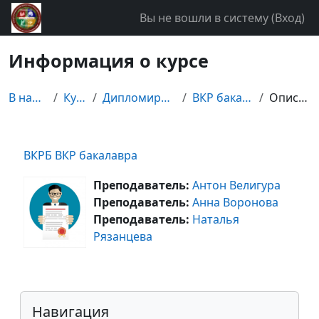
Перейти к основному содержанию
Вы не вошли в систему (
Вход
)
Информация о курсе
В начало
Курсы
Дипломирование
ВКР бакалавра
Описание
ВКРБ ВКР бакалавра
Преподаватель:
Антон Велигура
Преподаватель:
Анна Воронова
Преподаватель:
Наталья
Рязанцева
Блоки
Пропустить Навигация
Навигация